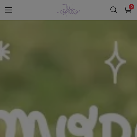
0
Menú principal
Categorías
Inicio
Favoritos
Contacto
Blog
Ingresar